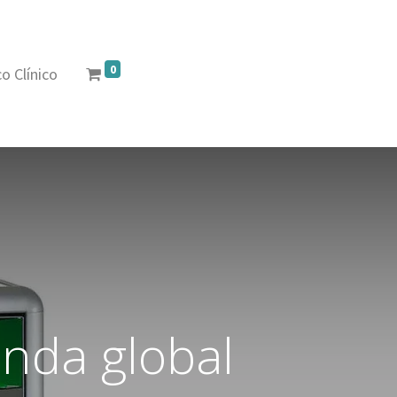
0
o Clínico
anda global