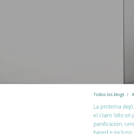
Todos los blogs
A
La proteína dejó 
el claim
“alto en 
panificación, cer
based e incluso 